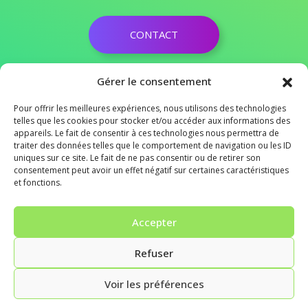
CONTACT
03 28 50 19 89
Gérer le consentement
contact@agence-conseils-habitat.fr
Pour offrir les meilleures expériences, nous utilisons des technologies
ZAC SAINT MARTIN 62120 AIRE SUR LA LYS
telles que les cookies pour stocker et/ou accéder aux informations des
appareils. Le fait de consentir à ces technologies nous permettra de
traiter des données telles que le comportement de navigation ou les ID
Agence conseils énergie 2026
uniques sur ce site. Le fait de ne pas consentir ou de retirer son
consentement peut avoir un effet négatif sur certaines caractéristiques
Mentions légales
et fonctions.
Réalisé par LDwebmaster.fr
Accepter
Refuser
Voir les préférences
Parlons de votre
Appeler
Être
recontacté