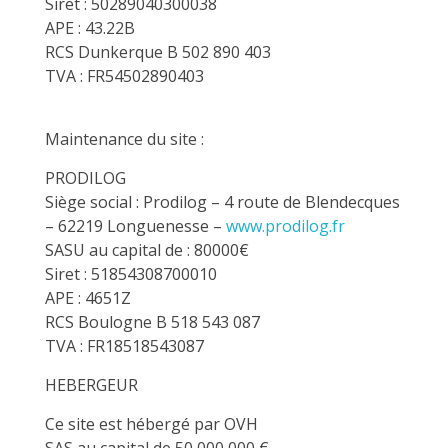
Siret : 50289040300038
APE : 43.22B
RCS Dunkerque B 502 890 403
TVA : FR54502890403
Maintenance du site :
PRODILOG
Siège social : Prodilog – 4 route de Blendecques
– 62219 Longuenesse –
www.prodilog.fr
SASU au capital de : 80000€
Siret : 51854308700010
APE : 4651Z
RCS Boulogne B 518 543 087
TVA : FR18518543087
HEBERGEUR
Ce site est hébergé par OVH